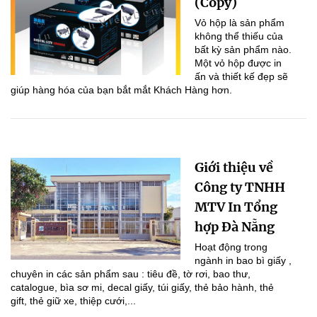
(Copy)
Vỏ hộp là sản phẩm
không thể thiếu của
bất kỳ sản phẩm nào.
Một vỏ hộp được in
ấn và thiết kế đẹp sẽ
giúp hàng hóa của bạn bắt mắt Khách Hàng hơn.
Giới thiệu về
Công ty TNHH
MTV In Tổng
hợp Đà Nẵng
Hoạt động trong
ngành in bao bì giấy ,
chuyên in các sản phẩm sau : tiêu đề, tờ rơi, bao thư,
catalogue, bìa sơ mi, decal giấy, túi giấy, thẻ bảo hành, thẻ
gift, thẻ giữ xe, thiệp cưới,...