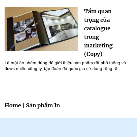
Tầm quan
trọng của
catalogue
trong
marketing
(Copy)
Là một ấn phẩm dùng để giới thiệu sản phẩm rất phổ thông và
được nhiều công ty, tập đoàn đa quốc gia sử dụng rộng rãi
Home
|
Sản phẩm In
Dạy Tiếng Anh ở nhà cho trẻ, Tiếng Anh 1 kèm 1 cho bé, Tiếng Anh tốt nhất cho trẻ,
HỌC TIẾNG ANH THEO SÁCH GIÁO KHOA,
Học Tiếng Anh theo lớp,
Học Tiếng Anh theo chương trình IELTS,
LUYỆN THI ĐẠI HỌC MÔN TIẾNG ANH,
Đăng ký học Tiếng Anh Cho Người Đi Làm,
Dạy kèm môn Toán ở nhà cho trẻ,