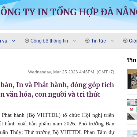
CÔNG TY IN TỔNG HỢP ĐÀ NẴN
h vụ
Công bố thông tin
Tin tức
Giới
Tin
Wednesday, Mar 25 2026 4:46PM, (GMT+7)
 bản, In và Phát hành, đóng góp tích
n văn hóa, con người và tri thức
và Phát hành (Bộ VHTTDL) tổ chức Hội nghị triển
hát hành xuất bản phẩm năm 2026. Phó trưởng Ban
 Xuân Thủy; Thứ trưởng Bộ VHTTDL Phan Tâm dự