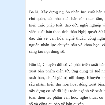
Ba là, Xây dựng nguồn nhân lực xuất bản 
chủ quản, các nhà xuất bản cần quan tâm, 
kiến thức pháp luật, đạo đức nghề nghiệp v
viên xuất bản theo tinh thần Nghị quyết 8
đặc thù về văn hóa, nghệ thuật, công nghi
nguồn nhân lực chuyên sâu về khoa học, c
sáng tạo nội dung số.
Bốn là, Chuyển đổi số và phát triển xuất bả
xuất bản phẩm điện tử, ứng dụng trí tuệ nh
xuất bản, chuỗi giá trị nội dung. Khuyến 
sâu nhằm hiện đại hóa hoạt động xuất bả
xây dựng cơ sở dữ liệu toàn ngành về xuất 
toàn diện tác phẩm văn học, nghệ thuật có g
số và công cụ bảo vệ bản quyền.