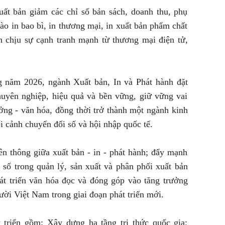
ất bản giảm các chỉ số bản sách, doanh thu, phụ
vào in bao bì, in thương mại, in xuất bản phẩm chất
h chịu sự cạnh tranh mạnh từ thương mại điện tử,
g năm 2026, ngành Xuất bản, In và Phát hành đặt
chuyên nghiệp, hiệu quả và bền vững, giữ vững vai
tưởng - văn hóa, đồng thời trở thành một ngành kinh
ối cảnh chuyển đổi số và hội nhập quốc tế.
ên thông giữa xuất bản - in - phát hành; đẩy mạnh
số trong quản lý, sản xuất và phân phối xuất bản
hát triển văn hóa đọc và đóng góp vào tăng trưởng
ười Việt Nam trong giai đoạn phát triển mới.
t triển gồm: Xây dựng hạ tầng tri thức quốc gia;