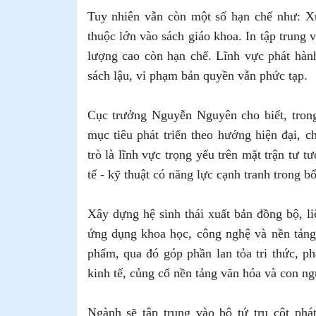
Tuy nhiên vẫn còn một số hạn chế như: Xu
thuộc lớn vào sách giáo khoa. In tập trung 
lượng cao còn hạn chế. Lĩnh vực phát hàn
sách lậu, vi phạm bản quyền vẫn phức tạp.
Cục trưởng Nguyễn Nguyên cho biết, tron
mục tiêu phát triển theo hướng hiện đại, 
trò là lĩnh vực trọng yếu trên mặt trận tư 
tế - kỹ thuật có năng lực cạnh tranh trong b
Xây dựng hệ sinh thái xuất bản đồng bộ, li
ứng dụng khoa học, công nghệ và nền tảng 
phẩm, qua đó góp phần lan tỏa tri thức, p
kinh tế, củng cố nền tảng văn hóa và con ng
Ngành sẽ tập trung vào bộ tứ trụ cột phá