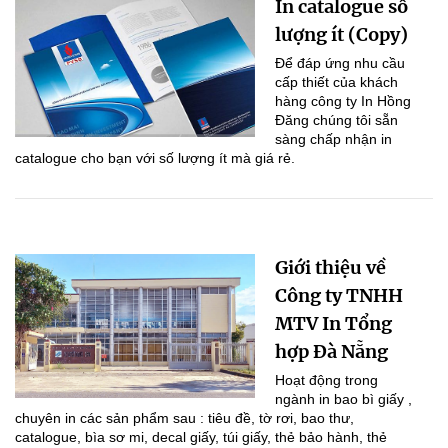
In catalogue số
lượng ít (Copy)
Để đáp ứng nhu cầu
cấp thiết của khách
hàng công ty In Hồng
Đăng chúng tôi sẵn
sàng chấp nhận in
catalogue cho bạn với số lượng ít mà giá rẻ.
Giới thiệu về
Công ty TNHH
MTV In Tổng
hợp Đà Nẵng
Hoạt động trong
ngành in bao bì giấy ,
chuyên in các sản phẩm sau : tiêu đề, tờ rơi, bao thư,
catalogue, bìa sơ mi, decal giấy, túi giấy, thẻ bảo hành, thẻ